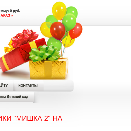
сумму:
0
руб.
АКАЗ »
АЙТУ
КОНТАКТЫ
чем Детский сад
КИ "МИШКА 2" НА