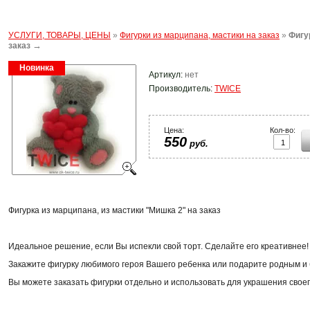
УСЛУГИ, ТОВАРЫ, ЦЕНЫ
»
Фигурки из марципана, мастики на заказ
»
Фигу
→
заказ
Новинка
Артикул:
нет
Производитель:
TWICE
Цена:
Кол-во:
550
руб.
Фигурка из марципана, из мастики "Мишка 2" на заказ
Идеальное решение, если Вы испекли свой торт. Сделайте его креативнее!
Закажите фигурку любимого героя Вашего ребенка или подарите родным и 
Вы можете заказать фигурки отдельно и использовать для украшения своег