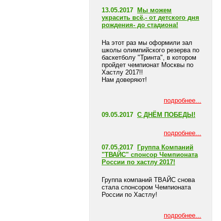
13.05.2017
Мы можем
украсить всё,- от детского дня
рождения- до стадиона!
На этот раз мы оформили зал
школы олимпийского резерва по
баскетболу "Тринта", в котором
пройдет чемпионат Москвы по
Хастлу 2017!!
Нам доверяют!
подробнее...
09.05.2017
С ДНЁМ ПОБЕДЫ!
подробнее...
07.05.2017
Группа Компаний
"ТВАЙС" спонсор Чемпионата
России по хастлу 2017!
Группа компаний ТВАЙС снова
стала спонсором Чемпионата
России по Хастлу!
подробнее...