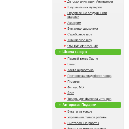
Детская анимация, Аниматоры
Шоу мыльных пузырей
Оформление воздушными
шарами
Аквагрим
Бумажная дискотека
Серебряное шоу
Химическое шоу
ONLINE АНИМАЦИЯ
Школа танцев
Парный танец Хастл
Вальс
Хастл-акробатика
Постановка свадебного танца
Пилатес
Фитнес MIX
Йога
Товары для фитнеса и танцев
Авторские Подарки
Букеты из конфет
Украшения ручной работы
Выставочные работы
Букеты из мягких игрушек