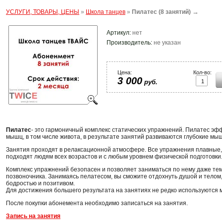
→
УСЛУГИ, ТОВАРЫ, ЦЕНЫ
»
Школа танцев
»
Пилатес (8 занятий)
Артикул:
нет
Производитель:
не указан
Цена:
Кол-во:
3 000
руб.
Пилатес
- это гармоничный комплекс статических упражнений. Пилатес эфф
мышц, в том числе живота, в результате занятий развиваются глубокие мы
Занятия проходят в релаксационной атмосфере. Все упражнения плавные
подходят людям всех возрастов и с любым уровнем физической подготовки
Комплекс упражнений безопасен и позволяет заниматься по нему даже те
позвоночника. Занимаясь пелатесом, вы сможите отдохнуть душой и телом,
бодростью и позитивом.
Для достижения большего результата на занятиях не редко используются 
После покупки абонемента необходимо записаться на занятия.
Запись на занятия