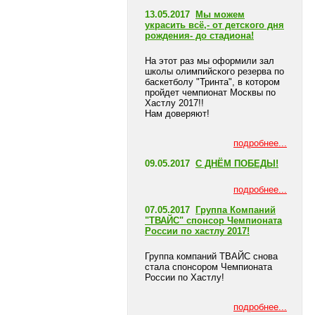
13.05.2017
Мы можем
украсить всё,- от детского дня
рождения- до стадиона!
На этот раз мы оформили зал
школы олимпийского резерва по
баскетболу "Тринта", в котором
пройдет чемпионат Москвы по
Хастлу 2017!!
Нам доверяют!
подробнее...
09.05.2017
С ДНЁМ ПОБЕДЫ!
подробнее...
07.05.2017
Группа Компаний
"ТВАЙС" спонсор Чемпионата
России по хастлу 2017!
Группа компаний ТВАЙС снова
стала спонсором Чемпионата
России по Хастлу!
подробнее...