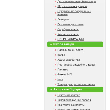
Детская анимация, Аниматоры
Шоу мыльных пузырей
Оформление воздушными
шарами
Аквагрим
Бумажная дискотека
Серебряное шоу
Химическое шоу
ONLINE АНИМАЦИЯ
Школа танцев
Парный танец Хастл
Вальс
Хастл-акробатика
Постановка свадебного танца
Пилатес
Фитнес MIX
Йога
Товары для фитнеса и танцев
Авторские Подарки
Букеты из конфет
Украшения ручной работы
Выставочные работы
Букеты из мягких игрушек